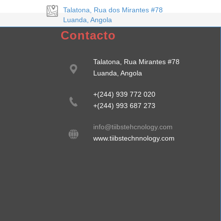
Talatona, Rua dos Mirantes #78
Luanda, Angola
Contacto
Talatona, Rua Mirantes #78
Luanda, Angola
+(244) 939 772 020
+(244) 993 687 273
info@tiibstehcnology.com
www.tiibstechnnology.com