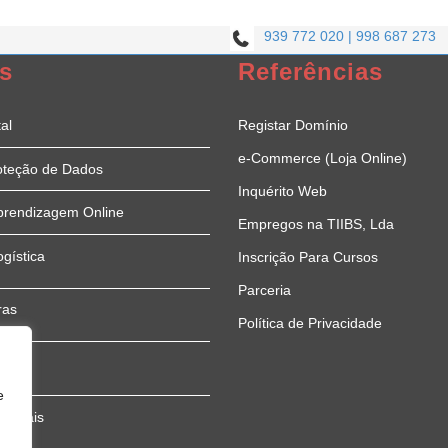
939 772 020 | 998 687 273
s
Referências
al
Registar Domínio
e-Commerce (Loja Online)
oteção de Dados
Inquérito Web
prendizagem Online
Empregos na TIIBS, Lda
ogística
Inscrição Para Cursos
Parceria
ras
Política de Privacidade
e
sionais