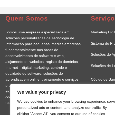
Quem Somos
Serviço
Somos uma empresa especializada em
Marketing Digit
soluções personalizadas de Tecnologia de
Sistema de Pr
Informação para pequenas, médias empresas,
fundamentalmente nas áreas de
Soluções de A
desenvolvimento de software e web,
alojamento de websites, registo de domínios,
Soluções de L
Internet – digital marketing, controlo e
qualidade de software, soluções de
aprendizagem online, treinamento e serviços
Código de Bar
profissionais e vendas de soluções logísticas,
incluindo desenvolvimento de lojas online e
We value your privacy
Consultoria
códigos de barras.
We use cookies to enhance your browsing experience, serv
Clique aqui
para mais informações
Serviços Profis
personalized ads or content, and analyze our traffic. By
clicking "Accept All", you consent to our use of cookies.