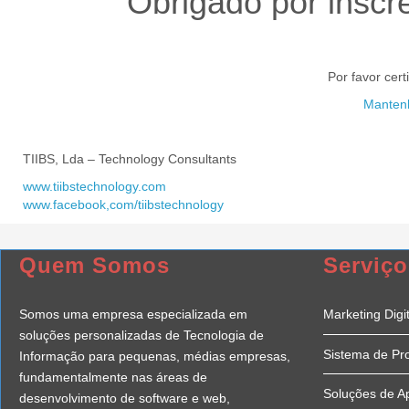
Obrigado por inscre
Por favor cert
Mantenh
TIIBS, Lda – Technology Consultants
www.tiibstechnology.com
www.facebook,com/tiibstechnology
Quem Somos
Serviço
Somos uma empresa especializada em
Marketing Digit
soluções personalizadas de Tecnologia de
Sistema de Pr
Informação para pequenas, médias empresas,
fundamentalmente nas áreas de
Soluções de A
desenvolvimento de software e web,