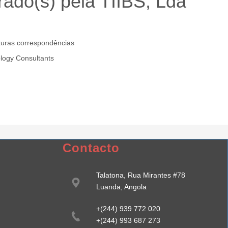
rado(s) pela TIIBS, Lda
uturas correspondências
logy Consultants
Talatona, Rua dos Mirantes #78
Luanda, Angola
Contacto
Talatona, Rua Mirantes #78
Luanda, Angola
+(244) 939 772 020
+(244) 993 687 273