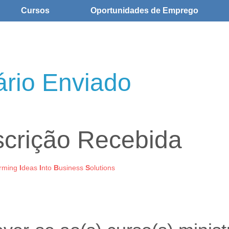
Cursos
Oportunidades de Emprego
ário Enviado
scrição Recebida
orming
I
deas
I
nto
B
usiness
S
olutions