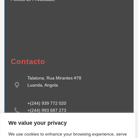
Contacto
Talatona, Rua Mirantes #78
Luanda, Angola
+(244) 939 772 020
+(244) 993 687 273
We value your privacy
info@tiibstehcnology.com
We use cookies to enhance your browsing experience, serve
www.tiibstechnnology.com