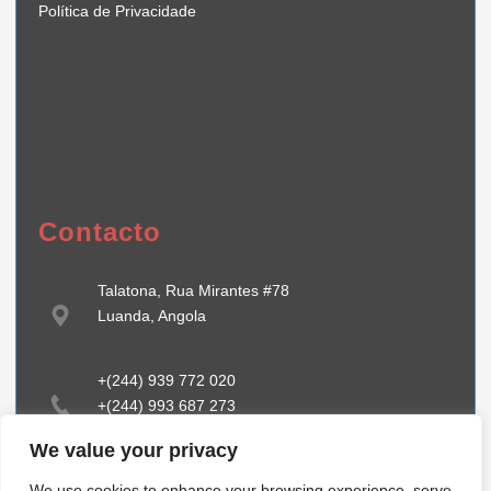
Política de Privacidade
Contacto
Talatona, Rua Mirantes #78
Luanda, Angola
+(244) 939 772 020
+(244) 993 687 273
We value your privacy
info@tiibstehcnology.com
We use cookies to enhance your browsing experience, serve