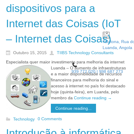
dispositivos para a
Internet das Coisas (IoT
– Internet das Coisas)
Talatona, Rua d
Luanda, Angola
Outubro 15, 2015
TIIBS Technology Consultants
Especialista quer maior investimento para melhoria da internet
Luanda – O aumento
de infraestruturas
939 772 020 | 998 687 273
e a maior disponibilidade de recursos
financeiros para melhoria do sinal e
acesso à internet no país foi destacado
hoje (quinta-feira), em Luanda, pelo
membro da
Continue reading
→
Continue reading...
0 Comments
Technology
Introdução à informática