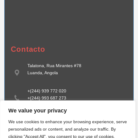
Contacto
Talatona, Rua Mirantes #78
Luanda, Angola
+(244) 939 772 020
+(244) 993 687 273
We value your privacy
info@tiibstehcnology.com
We use cookies to enhance your browsing experience, serve
www.tiibstechnnology.com
personalized ads or content, and analyze our traffic. By
clicking "Accept All", you consent to our use of cookies.