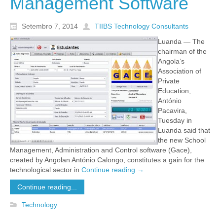
Management Software
Setembro 7, 2014
TIIBS Technology Consultants
Luanda — The
chairman of the
Angola’s
Association of
Private
Education,
António
Pacavira,
Tuesday in
Luanda said that
the new School
Management, Administration and Control software (Gace),
created by Angolan António Calongo, constitutes a gain for the
technological sector in
Continue reading
→
Continue reading...
Technology