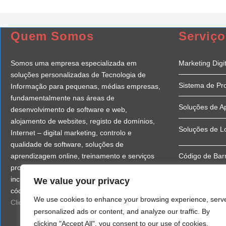
Quem Somos
Serviço
Somos uma empresa especializada em
Marketing Digit
soluções personalizadas de Tecnologia de
Sistema de Pr
Informação para pequenas, médias empresas,
fundamentalmente nas áreas de
Soluções de A
desenvolvimento de software e web,
alojamento de websites, registo de domínios,
Soluções de L
Internet – digital marketing, controlo e
qualidade de software, soluções de
aprendizagem online, treinamento e serviços
Código de Bar
profissionais e vendas de soluções logísticas,
incluindo desenvolvimento de lojas online e
We value your privacy
Consultoria
códigos de barras.
We use cookies to enhance your browsing experience, serv
Clique aqui
para mais informações
Serviços Profis
personalized ads or content, and analyze our traffic. By
clicking "Accept All", you consent to our use of cookies.