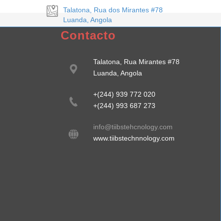
Talatona, Rua dos Mirantes #78
Luanda, Angola
Contacto
Talatona, Rua Mirantes #78
Luanda, Angola
+(244) 939 772 020
+(244) 993 687 273
info@tiibstehcnology.com
www.tiibstechnnology.com