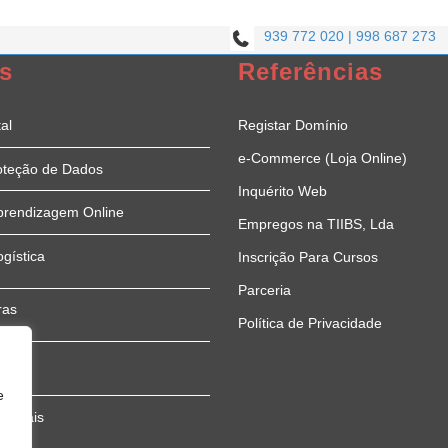
939 772 020 | 998 687 273
s
Referências
al
Registar Domínio
e-Commerce (Loja Online)
oteção de Dados
Inquérito Web
prendizagem Online
Empregos na TIIBS, Lda
ogística
Inscrição Para Cursos
Parceria
ras
Política de Privacidade
e
sionais