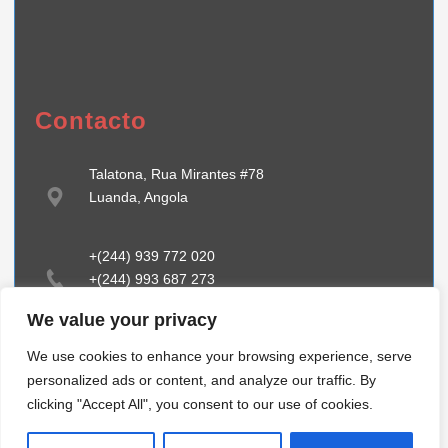
Contacto
Talatona, Rua Mirantes #78
Luanda, Angola
+(244) 939 772 020
+(244) 993 687 273
We value your privacy
info@tiibstehcnology.com
We use cookies to enhance your browsing experience, serve
www.tiibstechnnology.com
personalized ads or content, and analyze our traffic. By
clicking "Accept All", you consent to our use of cookies.
Designed by
TIIBS, Lda - Technology Consultants | "You´ll Never